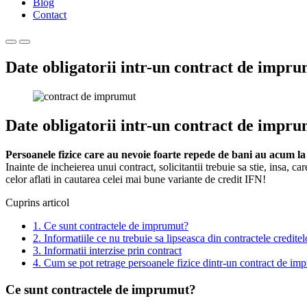
Blog
Contact
Primary
Primary
Menu
Menu
Date obligatorii intr-un contract de impr
for
for
Mobile
Desktop
Date obligatorii intr-un contract de impr
Persoanele fizice care au nevoie foarte repede de bani au acum la 
Inainte de incheierea unui contract, solicitantii trebuie sa stie, insa, ca
celor aflati in cautarea celei mai bune variante de credit IFN!
Cuprins articol
1.
Ce sunt contractele de imprumut?
2.
Informatiile ce nu trebuie sa lipseasca din contractele credite
3.
Informatii interzise prin contract
4.
Cum se pot retrage persoanele fizice dintr-un contract de im
Ce sunt contractele de imprumut?