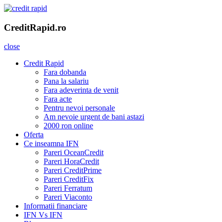
Skip
to
CreditRapid.ro
imprumut rapid pentru tine
content
CreditRapid.ro
close
Credit Rapid
Fara dobanda
Pana la salariu
Fara adeverinta de venit
Fara acte
Pentru nevoi personale
Am nevoie urgent de bani astazi
2000 ron online
Oferta
Ce inseamna IFN
Pareri OceanCredit
Pareri HoraCredit
Pareri CreditPrime
Pareri CreditFix
Pareri Ferratum
Pareri Viaconto
Informatii financiare
IFN Vs IFN