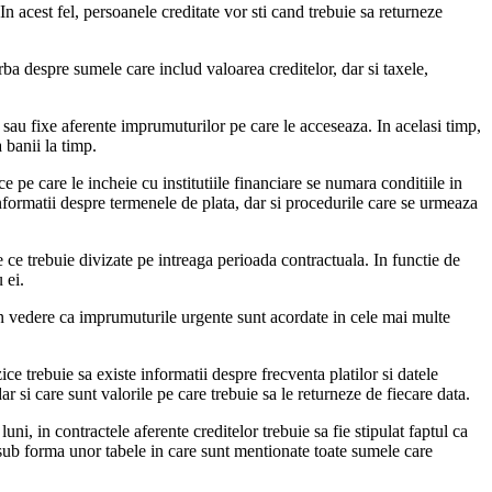
In acest fel, persoanele creditate vor sti cand trebuie sa returneze
rba despre sumele care includ valoarea creditelor, dar si taxele,
 sau fixe aferente imprumuturilor pe care le acceseaza. In acelasi timp,
 banii la timp.
e pe care le incheie cu institutiile financiare se numara conditiile in
nformatii despre termenele de plata, dar si procedurile care se urmeaza
e ce trebuie divizate pe intreaga perioada contractuala. In functie de
 ei.
 in vedere ca imprumuturile urgente sunt acordate in cele mai multe
ce trebuie sa existe informatii despre frecventa platilor si datele
r si care sunt valorile pe care trebuie sa le returneze de fiecare data.
i, in contractele aferente creditelor trebuie sa fie stipulat faptul ca
e sub forma unor tabele in care sunt mentionate toate sumele care