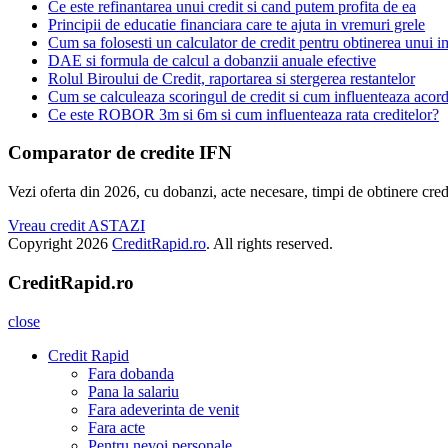
Ce este refinantarea unui credit si cand putem profita de ea
Principii de educatie financiara care te ajuta in vremuri grele
Cum sa folosesti un calculator de credit pentru obtinerea unui 
DAE si formula de calcul a dobanzii anuale efective
Rolul Biroului de Credit, raportarea si stergerea restantelor
Cum se calculeaza scoringul de credit si cum influenteaza acord
Ce este ROBOR 3m si 6m si cum influenteaza rata creditelor?
Comparator de credite IFN
Vezi oferta din 2026, cu dobanzi, acte necesare, timpi de obtinere cred
Vreau credit ASTAZI
Copyright 2026
CreditRapid.ro
. All rights reserved.
CreditRapid.ro
close
Credit Rapid
Fara dobanda
Pana la salariu
Fara adeverinta de venit
Fara acte
Pentru nevoi personale