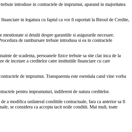
ea trebuie introduse in contractele de imprumut, aparand in majoritatea
le financiare in legatura cu faptul ca vor fi raportati la Biroul de Credite,
ie mentionate si detalii despre garantiile si asigurarile necesare.
. Procedura de rambursare trebuie introdusa si ea in contractele
nainte de scadenta, persoanele fizice trebuie sa stie clar inca de la
re de incetare a creditelor catre institutiile financiare cu care
in contractele de imprumut. Transparenta este esentiala cand vine vorba
tractele pentru imprumuturi, indiferent de natura creditelor.
 de a modifica unilateral conditiile contractuale, fara ca anterior sa fi
nale, se considera ca accepta tacit noile conditii. Mai mult, toate