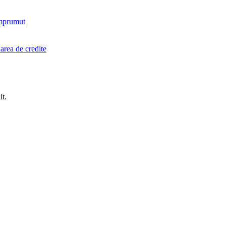
imprumut
area de credite
it.