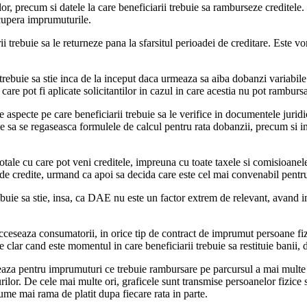
r, precum si datele la care beneficiarii trebuie sa ramburseze creditele. 
recupera imprumuturile.
i trebuie sa le returneze pana la sfarsitul perioadei de creditare. Este vo
rebuie sa stie inca de la inceput daca urmeaza sa aiba dobanzi variabile
care pot fi aplicate solicitantilor in cazul in care acestia nu pot rambursa
 aspecte pe care beneficiarii trebuie sa le verifice in documentele juridic
ie sa se regaseasca formulele de calcul pentru rata dobanzii, precum si i
otale cu care pot veni creditele, impreuna cu toate taxele si comisioanel
 de credite, urmand ca apoi sa decida care este cel mai convenabil pentru
trebuie sa stie, insa, ca DAE nu este un factor extrem de relevant, avand
acceseaza consumatorii, in orice tip de contract de imprumut persoane fizi
lar cand este momentul in care beneficiarii trebuie sa restituie banii, da
aza pentru imprumuturi ce trebuie rambursare pe parcursul a mai multe lun
turilor. De cele mai multe ori, graficele sunt transmise persoanelor fizic
sume mai rama de platit dupa fiecare rata in parte.