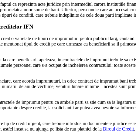
faptul ca reprezinta acte juridice prin intermediul carora institutiile fin
 proprietatea unor sume de bani. Ulterior, persoanele care au accesat cred
lte tipuri de conditii, care trebuie indeplinite de cele doua parti implicat
creditelor IFN
au creat o varietate de tipuri de imprumuturi pentru publicul larg, cautan
 fie mentionat tipul de credit pe care urmeaza ca beneficiarii sa il primea
ra la care beneficiarii apeleaza, in contractele de imprumut trebuie sa ex
umele persoanei care s-a ocupat de incheierea contractului: toate acestea
anciare, care acorda imprumuturi, in orice contract de imprumut bani treb
 numarul de ani de vechime, venituri lunare minime – acestea sunt print
ontractele de imprumut pentru ca ambele parti sa stie cum sa ia legatura un
portante despre credite, iar solicitantii ar putea avea nevoie sa informez
ce tip de credit urgent, care trebuie introdus in documentele juridice este 
 astfel incat sa nu ajunga pe lista de rau platnici de la
Biroul de Credit
.