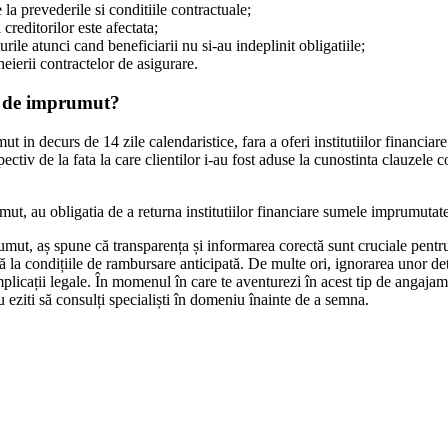
 la prevederile si conditiile contractuale;
creditorilor este afectata;
rile atunci cand beneficiarii nu si-au indeplinit obligatiile;
eierii contractelor de asigurare.
ct de imprumut?
ut in decurs de 14 zile calendaristice, fara a oferi institutiilor financia
ectiv de la fata la care clientilor i-au fost aduse la cunostinta clauzele c
mut, au obligatia de a returna institutiilor financiare sumele imprumutate
ut, aș spune că transparența și informarea corectă sunt cruciale pentru 
nă la condițiile de rambursare anticipată. De multe ori, ignorarea unor de
complicații legale. În momenul în care te aventurezi în acest tip de anga
nu eziti să consulți specialiști în domeniu înainte de a semna.