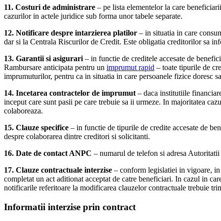
11. Costuri de administrare
– pe lista elementelor la care beneficiari
cazurilor in actele juridice sub forma unor tabele separate.
12. Notificare despre intarzierea platilor
– in situatia in care consuma
dar si la Centrala Riscurilor de Credit. Este obligatia creditorilor sa in
13. Garantii si asigurari
– in functie de creditele accesate de beneficia
Rambursare anticipata pentru un
imprumut rapid
– toate tipurile de cr
imprumuturilor, pentru ca in situatia in care persoanele fizice doresc sa 
14. Incetarea contractelor de imprumut
– daca institutiile financiar
inceput care sunt pasii pe care trebuie sa ii urmeze. In majoritatea cazuri
colaboreaza.
15. Clauze specifice
– in functie de tipurile de credite accesate de be
despre colaborarea dintre creditori si solicitanti.
16. Date de contact ANPC
– numarul de telefon si adresa Autoritatii
17. Clauze contractuale interzise
– conform legislatiei in vigoare, in 
completat un act aditionat acceptat de catre beneficiari. In cazul in car
notificarile referitoare la modificarea clauzelor contractuale trebuie tr
Informatii interzise prin contract