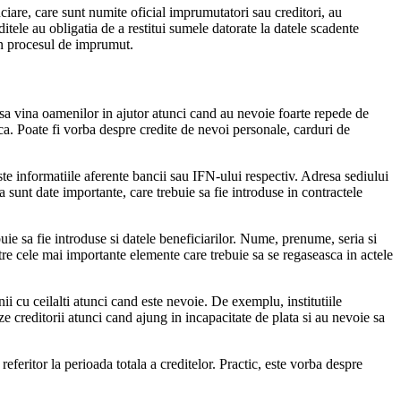
anciare, care sunt numite oficial imprumutatori sau creditori, au
itele au obligatia de a restitui sumele datorate la datele scadente
e in procesul de imprumut.
d sa vina oamenilor in ajutor atunci cand au nevoie foarte repede de
sca. Poate fi vorba despre credite de nevoi personale, carduri de
iste informatiile aferente bancii sau IFN-ului respectiv. Adresa sediului
 sunt date importante, care trebuie sa fie introduse in contractele
uie sa fie introduse si datele beneficiarilor. Nume, prenume, seria si
re cele mai importante elemente care trebuie sa se regaseasca in actele
ii cu ceilalti atunci cand este nevoie. De exemplu, institutiile
e creditorii atunci cand ajung in incapacitate de plata si au nevoie sa
referitor la perioada totala a creditelor. Practic, este vorba despre