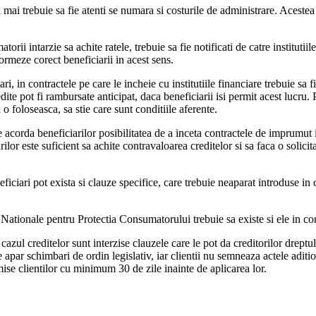
i mai trebuie sa fie atenti se numara si costurile de administrare. Acest
torii intarzie sa achite ratele, trebuie sa fie notificati de catre institutii
formeze corect beneficiarii in acest sens.
ri, in contractele pe care le incheie cu institutiile financiare trebuie sa f
edite pot fi rambursate anticipat, daca beneficiarii isi permit acest lucru
o foloseasca, sa stie care sunt conditiile aferente.
e acorda beneficiarilor posibilitatea de a inceta contractele de imprumut i
lor este suficient sa achite contravaloarea creditelor si sa faca o solicita
neficiari pot exista si clauze specifice, care trebuie neaparat introduse 
 Nationale pentru Protectia Consumatorului trebuie sa existe si ele in con
cazul creditelor sunt interzise clauzele care le pot da creditorilor dreptul
e apar schimbari de ordin legislativ, iar clientii nu semneaza actele aditio
imise clientilor cu minimum 30 de zile inainte de aplicarea lor.