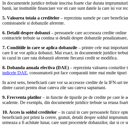
In documentele juridice trebuie inscrisa foarte clar durata imprumuturilo
banii, iar institutiile financiare vor sti care sunt datele la care isi vor 
5. Valoarea totala a creditelor
– reprezinta sumele pe care beneficiari
comisioanele si dobanzile aferente.
6. Detalii despre dobanzi
– persoanele care acceseaza credite online t
contractele trebuie sa contina si detalii despre dobanzile penalizatoare, 
7. Conditiile in care se aplica dobanzile
– printre cele mai importante
care li se vor aplica dobanzi. Mai exact, in documentele juridice trebu
in cazul in care rata dobanzii aferente fiecarui credit se modifica.
8. Dobanda anuala efectiva (DAE)
– reprezinta valoarea costurilor t
indicele DAE
, consumatorii pot face comparatii intre mai multe tipuri
In acest sens, beneficiarii care vor sa acceseze credite de la IFN-uri 
dintre cazuri pentru doar cateva zile sau cateva saptamani.
9. Frecventa platilor
– in functie de tipurile pe de credite pe care le 
scadente. De exemplu, din documentele juridice trebuie sa reiasa foarte c
10. Acces la soldul creditelor
– in cazul in care persoanele fizice opte
beneficiarii pot primi la cerere, gratuit, detalii despre soldul imprumu
urmeaza a fi achitate lunar, care sunt procentele dobanzilor, dar si ce 