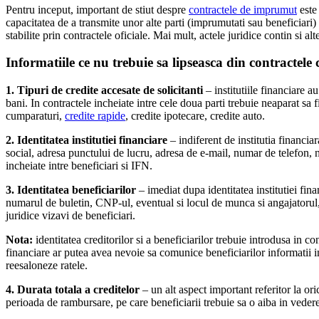
Pentru inceput, important de stiut despre
contractele de imprumut
este 
capacitatea de a transmite unor alte parti (imprumutati sau beneficiari)
stabilite prin contractele oficiale. Mai mult, actele juridice contin si a
Informatiile ce nu trebuie sa lipseasca din contractele 
1. Tipuri de credite accesate de solicitanti
– institutiile financiare 
bani. In contractele incheiate intre cele doua parti trebuie neaparat sa
cumparaturi,
credite rapide
, credite ipotecare, credite auto.
2. Identitatea institutiei financiare
– indiferent de institutia financia
social, adresa punctului de lucru, adresa de e-mail, numar de telefon, n
incheiate intre beneficiari si IFN.
3. Identitatea beneficiarilor
– imediat dupa identitatea institutiei fin
numarul de buletin, CNP-ul, eventual si locul de munca si angajatorul,
juridice vizavi de beneficiari.
Nota:
identitatea creditorilor si a beneficiarilor trebuie introdusa in c
financiare ar putea avea nevoie sa comunice beneficiarilor informatii im
reesaloneze ratele.
4. Durata totala a creditelor
– un alt aspect important referitor la ori
perioada de rambursare, pe care beneficiarii trebuie sa o aiba in vedere,