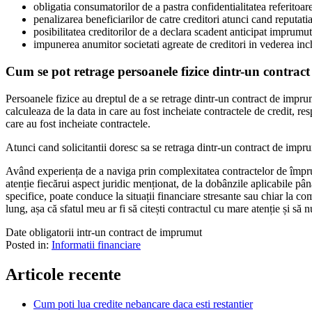
obligatia consumatorilor de a pastra confidentialitatea referitoare
penalizarea beneficiarilor de catre creditori atunci cand reputatia 
posibilitatea creditorilor de a declara scadent anticipat imprumutu
impunerea anumitor societati agreate de creditori in vederea inch
Cum se pot retrage persoanele fizice dintr-un contra
Persoanele fizice au dreptul de a se retrage dintr-un contract de imprum
calculeaza de la data in care au fost incheiate contractele de credit, resp
care au fost incheiate contractele.
Atunci cand solicitantii doresc sa se retraga dintr-un contract de impru
Având experiența de a naviga prin complexitatea contractelor de împrum
atenție fiecărui aspect juridic menționat, de la dobânzile aplicabile pâ
specifice, poate conduce la situații financiare stresante sau chiar la 
lung, așa că sfatul meu ar fi să citești contractul cu mare atenție și să 
Date obligatorii intr-un contract de imprumut
Posted in:
Informatii financiare
Articole recente
Cum poti lua credite nebancare daca esti restantier