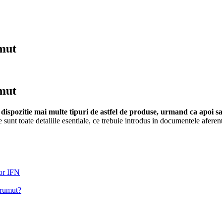
umut
umut
dispozitie mai multe tipuri de astfel de produse, urmand ca apoi sa
re sunt toate detaliile esentiale, ce trebuie introdus in documentele aferent
lor IFN
prumut?