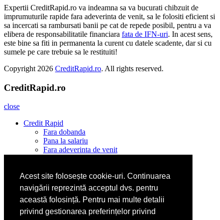
Expertii CreditRapid.ro va indeamna sa va bucurati chibzuit de
imprumuturile rapide fara adeverinta de venit, sa le folositi eficient si
sa incercati sa rambursati banii pe cat de repede posibil, pentru a va
elibera de responsabilitatile financiara
fata de IFN-uri
. In acest sens,
este bine sa fiti in permanenta la curent cu datele scadente, dar si cu
sumele pe care trebuie sa le restituiti!
Copyright 2026
CreditRapid.ro
. All rights reserved.
CreditRapid.ro
close
Credit Rapid
Fara dobanda
Pana la salariu
Fara adeverinta de venit
Fara acte
Pentru nevoi personale
Acest site folosește cookie-uri. Continuarea
Am nevoie urgent de bani astazi
2000 ron online
navigării reprezintă acceptul dvs. pentru
Oferta
această folosință. Pentru mai multe detalii
Ce inseamna IFN
privind gestionarea preferințelor privind
Pareri OceanCredit