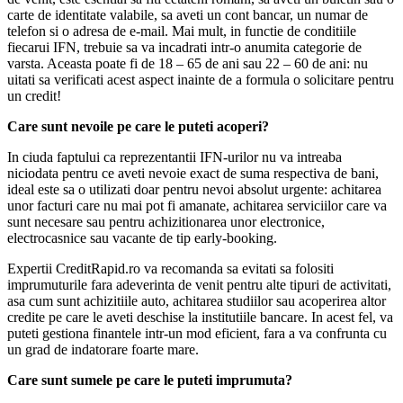
carte de identitate valabile, sa aveti un cont bancar, un numar de
telefon si o adresa de e-mail. Mai mult, in functie de conditiile
fiecarui IFN, trebuie sa va incadrati intr-o anumita categorie de
varsta. Aceasta poate fi de 18 – 65 de ani sau 22 – 60 de ani: nu
uitati sa verificati acest aspect inainte de a formula o solicitare pentru
un credit!
Care sunt nevoile pe care le puteti acoperi?
In ciuda faptului ca reprezentantii IFN-urilor nu va intreaba
niciodata pentru ce aveti nevoie exact de suma respectiva de bani,
ideal este sa o utilizati doar pentru nevoi absolut urgente: achitarea
unor facturi care nu mai pot fi amanate, achitarea serviciilor care va
sunt necesare sau pentru achizitionarea unor electronice,
electrocasnice sau vacante de tip early-booking.
Expertii CreditRapid.ro va recomanda sa evitati sa folositi
imprumuturile fara adeverinta de venit pentru alte tipuri de activitati,
asa cum sunt achizitiile auto, achitarea studiilor sau acoperirea altor
credite pe care le aveti deschise la institutiile bancare. In acest fel, va
puteti gestiona finantele intr-un mod eficient, fara a va confrunta cu
un grad de indatorare foarte mare.
Care sunt sumele pe care le puteti imprumuta?