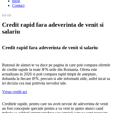
Blog
Contact
Primary
Primary
Menu
Menu
Credit rapid fara adeverinta de venit si
for
for
Mobile
Desktop
salariu
Credit rapid fara adeverinta de venit si salariu
Butonul de alaturi te va duce pe pagina in care poti compara ofertele
de credite rapide la toate IFN-urile din Romania. Oferta este
actualizata in 2026 si poti compara rapid timpii de asteptare,
dobanda la fiecare IFN, precum si alte informatii utile, astfel incat sa
iei decizia cea mai potrivita nevoilor tale.
Vreau credit azi
Creditele rapide, pentru care nu aveti nevoie de adeverinta de venit
au fost concepute speciale pentru a va veni in ajutor atunci cand
trebuie sa achitati urgent produse sau servicii care va sunt necesare.