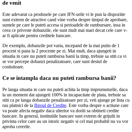
de venit
Este adevarat ca produsele pe care IFN-urile vi le pun la dispozitie
sunt extrem de atractive cand vine vorba despre timpul de aprobare,
sumele pe care le puteti accesa si perioadele de rambursare, insa in
ceea ce priveste dobanzile, ele sunt mult mai mari decat cele care v-
ar fi aplicate pentru creditele bancare.
De exemplu, dobanzile pot varia, incepand de la mai putin de 1
procent si pana la 2 procente pe zi. Mai mult, daca ajungeti in
situatia in care nu puteti rambursa banii la timp, trebuie sa stiti ca vi
se vor percepe dobanzi penalizatoare, care sunt destul de
costisitoare.
Ce se intampla daca nu puteti rambursa banii?
Pe langa situatia in care nu puteti achita la timp imprumuturile, daca
la un moment dat ajungeti 100% in incapacitate de plata, trebuie sa
stiti ca pe langa dobanzile penalizatoare per zi, veti ajunge pe lista cu
rau platnici de la
Biroul de Credite
. Este vorba despre o actiune care
va poate afecta negativ daca ulterior va doriti sa obtineti credite
bancare. In general, institutiile bancare sunt extrem de grijulii in
privinta celor care au un istoric negativ si cel mai probabil nu va vor
aproba cererile.