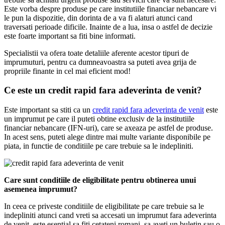
Este vorba despre produse pe care institutiile financiar nebancare vi
le pun la dispozitie, din dorinta de a va fi alaturi atunci cand
traversati perioade dificile. Inainte de a lua, insa o astfel de decizie
este foarte important sa fiti bine informati.
Specialistii va ofera toate detaliile aferente acestor tipuri de
imprumuturi, pentru ca dumneavoastra sa puteti avea grija de
propriile finante in cel mai eficient mod!
Ce este un credit rapid fara adeverinta de venit?
Este important sa stiti ca un
credit rapid fara adeverinta de venit
este
un imprumut pe care il puteti obtine exclusiv de la institutiile
financiar nebancare (IFN-uri), care se axeaza pe astfel de produse.
In acest sens, puteti alege dintre mai multe variante disponibile pe
piata, in functie de conditiile pe care trebuie sa le indepliniti.
Care sunt conditiile de eligibilitate pentru obtinerea unui
asemenea imprumut?
In ceea ce priveste conditiile de eligibilitate pe care trebuie sa le
indepliniti atunci cand vreti sa accesati un imprumut fara adeverinta
de venit, este esential sa fiti cetateni romani, sa aveti un buletin sau o