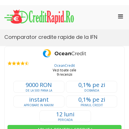
Skip
to
Pri
content
CreditRapid.ro
imprumut rapid pentru tine
Men
for
Mobi
Comparator credite rapide de la IFN
OceanCredit
Vezi toate cele
9 recenzii
9000 RON
0,1% pe zi
DE LA 500 PANA LA
DOBANDA
instant
0,1% pe zi
APROBARE IN MAXIM
PRIMUL CREDIT
12 luni
PERIOADA