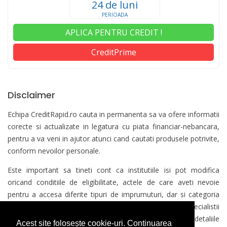
24 de luni
PERIOADA
APLICA PENTRU CREDIT !
CreditPrime
Disclaimer
Echipa CreditRapid.ro cauta in permanenta sa va ofere informatii
corecte si actualizate in legatura cu piata financiar-nebancara,
pentru a va veni in ajutor atunci cand cautati produsele potrivite,
conform nevoilor personale.
Este important sa tineti cont ca institutiile isi pot modifica
oricand conditiile de eligibilitate, actele de care aveti nevoie
pentru a accesa diferite tipuri de imprumuturi, dar si categoria
de varsta in care trebuie sa va incadrati. De aceea, specialistii
CreditRapid.ro va recomanda sa cititi cu multa atentie detaliile
Acest site folosește cookie-uri. Continuarea