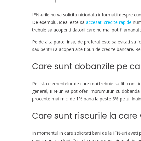
IFN-urile nu va solicita niciodata informatii despre cum
De exemplu, ideal este sa
accesati credite rapide
numa
trebuie sa acoperiti datorii care nu mai pot fi amanat
Pe de alta parte, insa, de preferat este sa evitati sa
sau pentru a acoperi alte tipuri de credite bancare. Reco
Care sunt dobanzile pe care
Pe lista elementelor de care mai trebuie sa fiti consti
general, IFN-uri va pot oferi imprumuturi cu dobanda d
procente mai mici de 1% pana la peste 3% pe zi. Inainte
Care sunt riscurile la car
In momentul in care solicitati bani de la IFN-uri aveti
saptamani sau luni. Daca la un moment ajungeti in incap