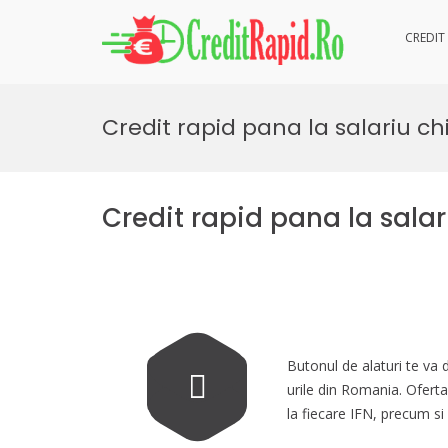
CREDIT
CreditRa
imprumut rapid
Skip
to
Credit rapid pana la salariu ch
content
Credit rapid pana la salar
Butonul de alaturi te va 
urile din Romania. Oferta
la fiecare IFN, precum si a