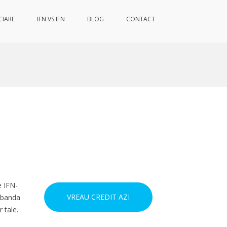
CIARE
IFN VS IFN
BLOG
CONTACT
e IFN-
VREAU CREDIT AZI
dobanda
r tale.