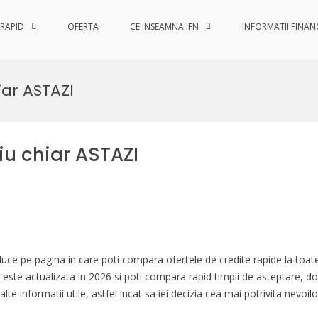
 RAPID
OFERTA
CE INSEAMNA IFN
INFORMATII FINAN
pid.ro
 pentru tine
iar ASTAZI
iu chiar ASTAZI
duce pe pagina in care poti compara ofertele de credite rapide la toat
 este actualizata in 2026 si poti compara rapid timpii de asteptare, 
lte informatii utile, astfel incat sa iei decizia cea mai potrivita nevoilo