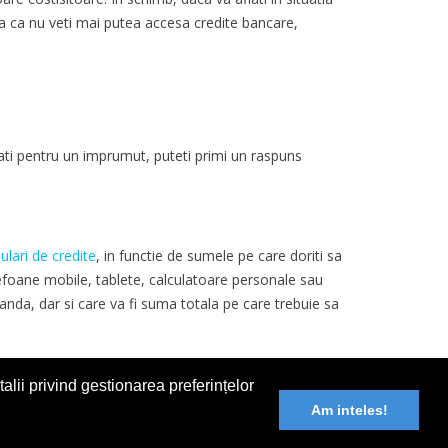
mna ca nu veti mai putea accesa credite bancare,
icati pentru un imprumut, puteti primi un raspuns
ulari de credite
, in functie de sumele pe care doriti sa
elefoane mobile, tablete, calculatoare personale sau
banda, dar si care va fi suma totala pe care trebuie sa
orati peste masura si sa puteti rambursa banii
alii privind gestionarea preferințelor
a diminua din costurile aferente pentru dobanzi!
Am inteles!