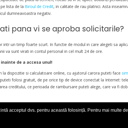
 pe lista de la
Biroul de Credit
, in calitate de rau platnici. Asta insea
toricul dumneavoastra negativ.
ti pana vi se aproba solicitarile?
r intr-un timp foarte scurt. In functie de modul in care alegeti sa apl
nii va sunt virati in contul personal in cel mult 24 de ore.
 inainte de a accesa unul!
un la dispozitie si calculatoare online, cu ajutorul carora puteti face
sim
puteti folosi gratuit, de pe orice tip de device conectat la Internet: t
oarea creditului, ce perioada de rambursare puteti alege, care va fi do
 atunci cand apelati la produsele IFN-urilor, astfel incat sa nu va indat
intă acceptul dvs. pentru această folosință. Pentru mai multe det
 indicat este sa returnati banii inainte de datele scadente, pentru a v