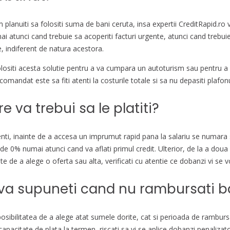
 planuiti sa folositi suma de bani ceruta, insa expertii CreditRapid.ro 
i atunci cand trebuie sa acoperiti facturi urgente, atunci cand trebuie
e, indiferent de natura acestora.
 folositi acesta solutie pentru a va cumpara un autoturism sau pentru a
mandat este sa fiti atenti la costurile totale si sa nu depasiti plafonul 
 va trebui sa le platiti?
enti, inainte de a accesa un imprumut rapid pana la salariu se numara s
e 0% numai atunci cand va aflati primul credit. Ulterior, de la a doua 
 de a alege o oferta sau alta, verificati cu atentie ce dobanzi vi se vo
e va supuneti cand nu rambursati ba
 posibilitatea de a alege atat sumele dorite, cat si perioada de rambur
acitate de plata la termen, riscati sa vi se aplice dobanzi penalizatoa