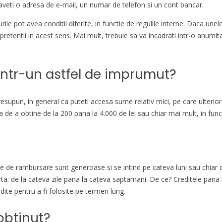
 aveti o adresa de e-mail, un numar de telefon si un cont bancar.
urile pot avea conditii diferite, in functie de regulile interne. Daca unel
u pretentii in acest sens. Mai mult, trebuie sa va incadrati intr-o anumi
ntr-un astfel de imprumut?
presupun, in general ca puteti accesa sume relativ mici, pe care ulteri
tea de a obtine de la 200 pana la 4.000 de lei sau chiar mai mult, in func
e de rambursare sunt generoase si se intind pe cateva luni sau chiar ca
a: de la cateva zile pana la cateva saptamani. De ce? Creditele pana l
dite pentru a fi folosite pe termen lung.
obtinut?