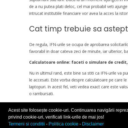
de a nu putea plati deloc, cel mai probabil veti ajunge
intrucat institutiile financiare vor avea la acces la is
Cat timp trebuie sa astepta
De regula, IFN-urile se ocupa de aprobarea solicitarilo
favorabil in doar cateva zeci de minute, iar ulterior, ba
Calculatoare online: faceti o simulare de credit,
Nu in ultimul rand, este bine sa stiti ca IFN-urile va p
le accesati. Este vorba despre calculatoare pe care le 
laptopuri. In acest fel, veti vedea exact care este val
o rambursati.
Specialistii CreditRapid.ro va recomanda fiti chibzuiti
Acest site folosește cookie-uri. Continuarea navigării reprez
imprumutati cat mai eficient. Daca aveti posibilitatea,
privind cookie-uri, verificati link-urile de mai jos!
Termeni si conditii
-
Politica cookie
-
Disclaimer
Copyright 2026
CreditRapid.ro
. All rights reserved.