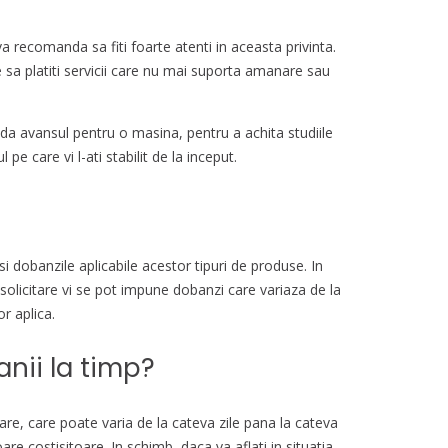
va recomanda sa fiti foarte atenti in aceasta privinta.
 sa platiti servicii care nu mai suporta amanare sau
 da avansul pentru o masina, pentru a achita studiile
pe care vi l-ati stabilit de la inceput.
i dobanzile aplicabile acestor tipuri de produse. In
solicitare vi se pot impune dobanzi care variaza de la
r aplica.
nii la timp?
sare, care poate varia de la cateva zile pana la cateva
re costisitoare. In schimb, daca va aflati in situatia