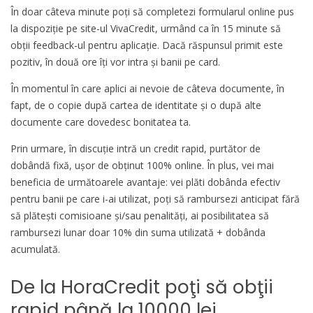
În doar câteva minute poţi să completezi formularul online pus
la dispoziţie pe site-ul VivaCredit, urmând ca în 15 minute să
obţii feedback-ul pentru aplicaţie. Dacă răspunsul primit este
pozitiv, în două ore îţi vor intra şi banii pe card.
În momentul în care aplici ai nevoie de câteva documente, în
fapt, de o copie după cartea de identitate şi o după alte
documente care dovedesc bonitatea ta.
Prin urmare, în discuţie intră un credit rapid, purtător de
dobândă fixă, uşor de obţinut 100% online. În plus, vei mai
beneficia de următoarele avantaje: vei plăti dobânda efectiv
pentru banii pe care i-ai utilizat, poţi să rambursezi anticipat fără
să plăteşti comisioane şi/sau penalităţi, ai posibilitatea să
rambursezi lunar doar 10% din suma utilizată + dobânda
acumulată.
De la HoraCredit poţi să obţii
rapid până la 10000 lei