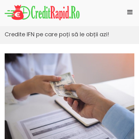
Skip
to
Pri
content
CreditRapid.ro
imprumut rapid pentru tine
Men
for
Mobi
Credite IFN pe care poți să le obții azi!