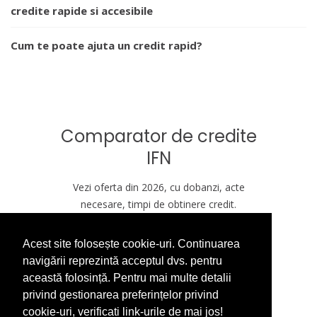
credite rapide si accesibile
Cum te poate ajuta un credit rapid?
Comparator de credite
IFN
Vezi oferta din 2026, cu dobanzi, acte
necesare, timpi de obtinere credit.
Acest site folosește cookie-uri. Continuarea
VREAU CREDIT ASTAZI
navigării reprezintă acceptul dvs. pentru
această folosință. Pentru mai multe detalii
privind gestionarea preferințelor privind
cookie-uri, verificati link-urile de mai jos!