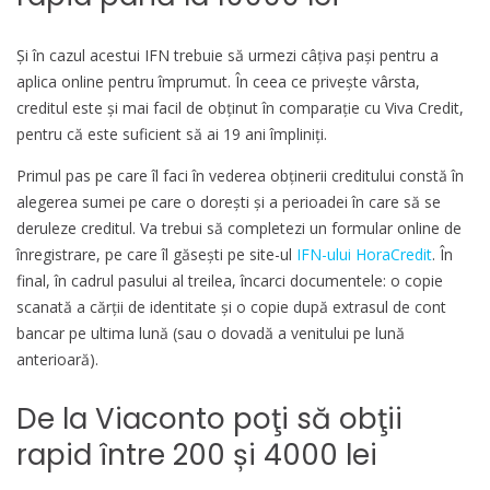
Şi în cazul acestui IFN trebuie să urmezi câţiva pași pentru a
aplica online pentru împrumut. În ceea ce priveşte vârsta,
creditul este şi mai facil de obţinut în comparaţie cu Viva Credit,
pentru că este suficient să ai 19 ani împliniţi.
Primul pas pe care îl faci în vederea obţinerii creditului constă în
alegerea sumei pe care o doreşti şi a perioadei în care să se
deruleze creditul. Va trebui să completezi un formular online de
înregistrare, pe care îl găseşti pe site-ul
IFN-ului HoraCredit
. În
final, în cadrul pasului al treilea, încarci documentele: o copie
scanată a cărții de identitate și o copie după extrasul de cont
bancar pe ultima lună (sau o dovadă a venitului pe lună
anterioară).
De la Viaconto poţi să obţii
rapid între 200 și 4000 lei