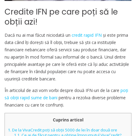
Credite IFN pe care poți să le
obții azi!
Dacă nu ai mai făcut niciodată un
credit rapid IFN
și este prima
data când îți dorești să îl obții, trebuie să ştii ca instituțiile
financiare nebancare oferă servicii sau produse financiare, dar
nu aparțin în mod formal sau informal de o bancă. Unul dintre
principalele avantaje pe care le oferă este că își aduc activitățile
de finanțare în rândul populației care nu poate accesa cu
ușurință creditele bancare.
În articolul de azi vom vorbi despre două IFN-uri de la care
poţi
să obţii rapid sume de bani
pentru a rezolva diverse probleme
financiare cu care te confrunţi.
Cuprins articol
1.
De la VivaCredit poţi să obţii 5000 de lei în doar două ore
1.1.
Ce ai de făcut pentru a obţine împrumutul VivaCredit?