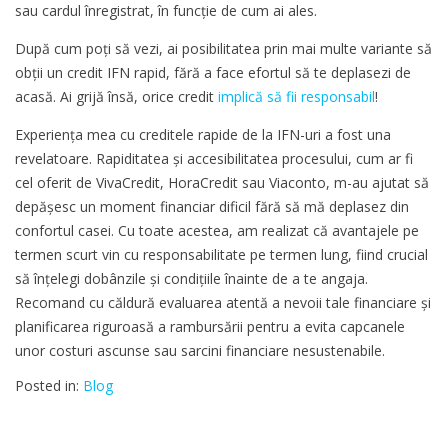
sau cardul înregistrat, în funcție de cum ai ales.
După cum poţi să vezi, ai posibilitatea prin mai multe variante să
obţii un credit IFN rapid, fără a face efortul să te deplasezi de
acasă. Ai grijă însă, orice credit
implică să fii responsabil
!
Experiența mea cu creditele rapide de la IFN-uri a fost una
revelatoare. Rapiditatea și accesibilitatea procesului, cum ar fi
cel oferit de VivaCredit, HoraCredit sau Viaconto, m-au ajutat să
depășesc un moment financiar dificil fără să mă deplasez din
confortul casei. Cu toate acestea, am realizat că avantajele pe
termen scurt vin cu responsabilitate pe termen lung, fiind crucial
să înțelegi dobânzile și condițiile înainte de a te angaja.
Recomand cu căldură evaluarea atentă a nevoii tale financiare și
planificarea riguroasă a rambursării pentru a evita capcanele
unor costuri ascunse sau sarcini financiare nesustenabile.
Posted in:
Blog