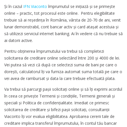
Şi în cazul
IFN Viaconto
împrumutul se iniţiază şi se primeşte
online – practic, tot procesul este online. Pentru elegibilitate
trebuie să ai reședința în România, vârsta de 20-70 de ani, venit
lunar demonstrabil, cont bancar activ şi card ataşat acestuia şi
să utilizezi serviciul internet banking. Ai în vedere că nu trebuie să
ai datorii active.
Pentru obţinerea împrumutului va trebui să completezi
solicitarea de creditare online selectând între 200 și 4000 de lei.
Vei putea să vezi că după ce selectezi suma de bani pe care o
doreşti, calculatorul îţi va furniza automat suma totală pe care o
vei avea de rambursat și data la care trebuie efectuată plata.
Va trebui să parcurgi paşii solicitaţi online şi să îţi exprimi acordul
în ceea ce priveşte Termenii și condițiile, Termenii generali şi
speciali și Politica de confidențialitate. Imediat ce primesc
solicitarea de creditare şi bifezi paşii solicitați, consultanţii
Viaconto îţi vor evalua eligibilitatea. Aprobarea cererii tale de
creditare implica transferul împrumutului, în contul tău bancar