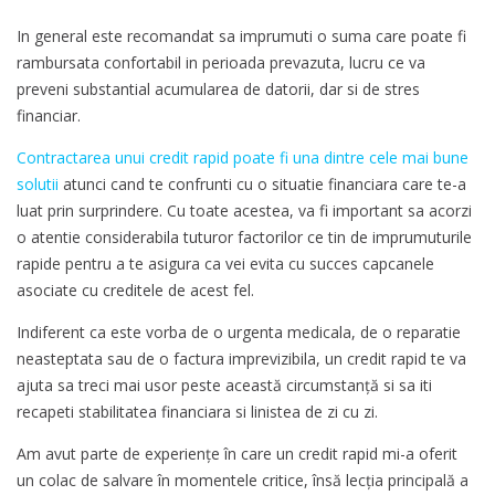
In general este recomandat sa imprumuti o suma care poate fi
rambursata confortabil in perioada prevazuta, lucru ce va
preveni substantial acumularea de datorii, dar si de stres
financiar.
Contractarea unui credit rapid poate fi una dintre cele mai bune
solutii
atunci cand te confrunti cu o situatie financiara care te-a
luat prin surprindere. Cu toate acestea, va fi important sa acorzi
o atentie considerabila tuturor factorilor ce tin de imprumuturile
rapide pentru a te asigura ca vei evita cu succes capcanele
asociate cu creditele de acest fel.
Indiferent ca este vorba de o urgenta medicala, de o reparatie
neasteptata sau de o factura imprevizibila, un credit rapid te va
ajuta sa treci mai usor peste această circumstanță si sa iti
recapeti stabilitatea financiara si linistea de zi cu zi.
Am avut parte de experiențe în care un credit rapid mi-a oferit
un colac de salvare în momentele critice, însă lecția principală a