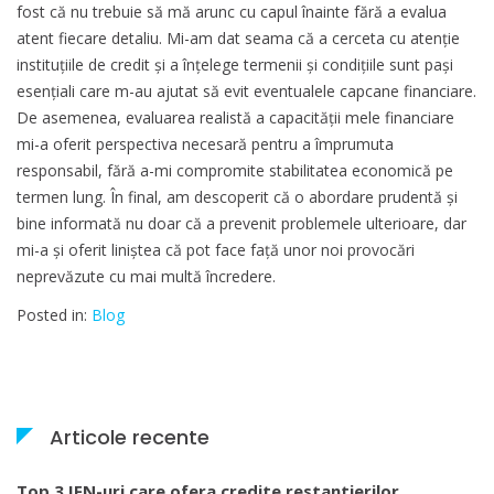
fost că nu trebuie să mă arunc cu capul înainte fără a evalua
atent fiecare detaliu. Mi-am dat seama că a cerceta cu atenție
instituțiile de credit și a înțelege termenii și condițiile sunt pași
esențiali care m-au ajutat să evit eventualele capcane financiare.
De asemenea, evaluarea realistă a capacității mele financiare
mi-a oferit perspectiva necesară pentru a împrumuta
responsabil, fără a-mi compromite stabilitatea economică pe
termen lung. În final, am descoperit că o abordare prudentă și
bine informată nu doar că a prevenit problemele ulterioare, dar
mi-a și oferit liniștea că pot face față unor noi provocări
neprevăzute cu mai multă încredere.
Posted in:
Blog
Articole recente
Top 3 IFN-uri care ofera credite restantierilor