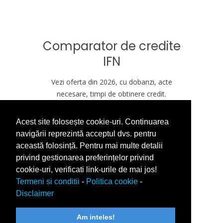
Comparator de credite
IFN
Vezi oferta din 2026, cu dobanzi, acte
necesare, timpi de obtinere credit.
Acest site folosește cookie-uri. Continuarea
VREAU CREDIT ASTAZI
navigării reprezintă acceptul dvs. pentru
această folosință. Pentru mai multe detalii
privind gestionarea preferințelor privind
cookie-uri, verificati link-urile de mai jos!
Termeni si conditii
-
Politica cookie
-
Disclaimer
Am inteles!