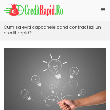
Skip
to
Pri
content
CreditRapid.ro
imprumut rapid pentru tine
Men
for
Mobi
Cum sa eviti capcanele cand contractezi un
credit rapid?