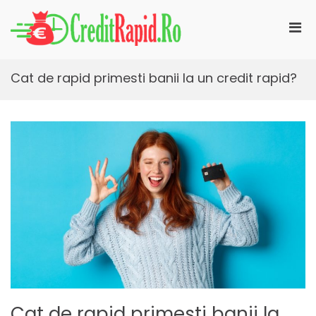
Skip
to
Pri
content
CreditRapid.ro
imprumut rapid pentru tine
Men
for
Mobi
Cat de rapid primesti banii la un credit rapid?
Cat de rapid primesti banii la