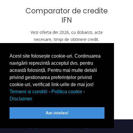
Comparator de credite
IFN
Vezi oferta din 2026, cu dobanzi, acte
necesare, timpi de obtinere credit.
Acest site folosește cookie-uri. Continuarea
VREAU CREDIT ASTAZI
navigării reprezintă acceptul dvs. pentru
această folosință. Pentru mai multe detalii
privind gestionarea preferințelor privind
cookie-uri, verificati link-urile de mai jos!
Termeni si conditii
-
Politica cookie
-
Disclaimer
Am inteles!
Copyright 2026
CreditRapid.ro
. All rights reserved.