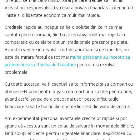
iti reduci semnificativ costul total pe care trebuie sa il achiti.
Aceast act responsabil iti va usura povara financiara, oferindu-ti
liniste si o libertate economica mult mai rapida.
Creditele rapide au inceput sa fie o solutie din ce in ce mai
cautata printre romani, fiind o alternativa mult mai rapida in
comparatie cu celelalte optiuni traditionale prezente pe piata.
Avand in vedere intervalul scurt de aprobare si de transfer, nu
este de mirare faptul ca tot mai
multe persoane au inceput sa
prefere aceasta forma de finantare
pentru a-si rezolva
problemele.
Cu toate acestea, va fi esential sa te informezi si sa compari cu
atentie IFN-urile pentru a gasi cea mai buna solutie pentru tine,
avand astfel sansa de a trece mai usor peste dificultatile
financiare si sa te bucuri din nou de linistea din viata de zi cu zi.
Am experimentat personal avantajele creditelor rapide și pot
spune că acestea sunt un colac de salvare în momentele dificile,
fiind soluții eficiente pentru urgentele financiare. Rapiditatea cu