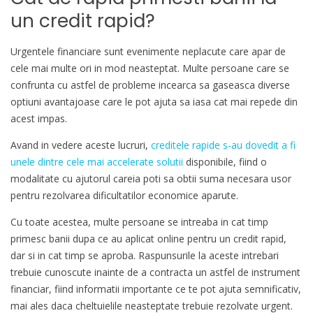
un credit rapid?
Urgentele financiare sunt evenimente neplacute care apar de
cele mai multe ori in mod neasteptat. Multe persoane care se
confrunta cu astfel de probleme incearca sa gaseasca diverse
optiuni avantajoase care le pot ajuta sa iasa cat mai repede din
acest impas.
Avand in vedere aceste lucruri,
creditele rapide s-au dovedit a fi
unele dintre cele mai accelerate solutii
disponibile, fiind o
modalitate cu ajutorul careia poti sa obtii suma necesara usor
pentru rezolvarea dificultatilor economice aparute.
Cu toate acestea, multe persoane se intreaba in cat timp
primesc banii dupa ce au aplicat online pentru un credit rapid,
dar si in cat timp se aproba. Raspunsurile la aceste intrebari
trebuie cunoscute inainte de a contracta un astfel de instrument
financiar, fiind informatii importante ce te pot ajuta semnificativ,
mai ales daca cheltuielile neasteptate trebuie rezolvate urgent.