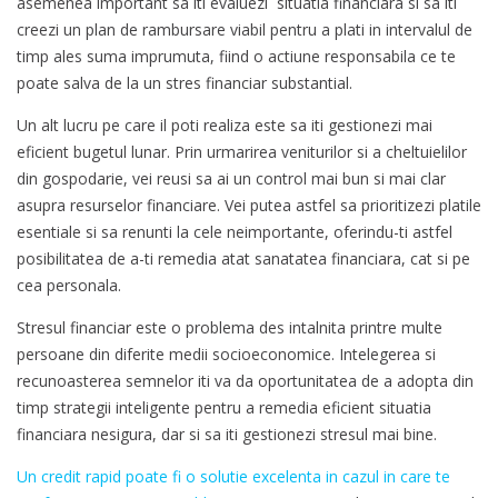
asemenea important sa iti evaluezi situatia financiara si sa iti
creezi un plan de rambursare viabil pentru a plati in intervalul de
timp ales suma imprumuta, fiind o actiune responsabila ce te
poate salva de la un stres financiar substantial.
Un alt lucru pe care il poti realiza este sa iti gestionezi mai
eficient bugetul lunar. Prin urmarirea veniturilor si a cheltuielilor
din gospodarie, vei reusi sa ai un control mai bun si mai clar
asupra resurselor financiare. Vei putea astfel sa prioritizezi platile
esentiale si sa renunti la cele neimportante, oferindu-ti astfel
posibilitatea de a-ti remedia atat sanatatea financiara, cat si pe
cea personala.
Stresul financiar este o problema des intalnita printre multe
persoane din diferite medii socioeconomice. Intelegerea si
recunoasterea semnelor iti va da oportunitatea de a adopta din
timp strategii inteligente pentru a remedia eficient situatia
financiara nesigura, dar si sa iti gestionezi stresul mai bine.
Un credit rapid poate fi o solutie excelenta in cazul in care te