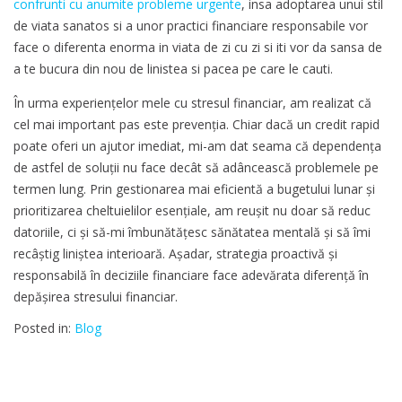
confrunti cu anumite probleme urgente
, insa adoptarea unui stil
de viata sanatos si a unor practici financiare responsabile vor
face o diferenta enorma in viata de zi cu zi si iti vor da sansa de
a te bucura din nou de linistea si pacea pe care le cauti.
În urma experiențelor mele cu stresul financiar, am realizat că
cel mai important pas este prevenția. Chiar dacă un credit rapid
poate oferi un ajutor imediat, mi-am dat seama că dependența
de astfel de soluții nu face decât să adâncească problemele pe
termen lung. Prin gestionarea mai eficientă a bugetului lunar și
prioritizarea cheltuielilor esențiale, am reușit nu doar să reduc
datoriile, ci și să-mi îmbunătățesc sănătatea mentală și să îmi
recâștig liniștea interioară. Așadar, strategia proactivă și
responsabilă în deciziile financiare face adevărata diferență în
depășirea stresului financiar.
Posted in:
Blog