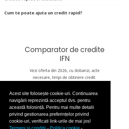
Cum te poate ajuta un credit rapid?
Comparator de credite
IFN
Vezi oferta din 2026, cu dobanzi, acte
necesare, timpi de obtinere credit.
Acest site folosește cookie-uri. Continuarea
VREAU CREDIT ASTAZI
navigării reprezintă acceptul dvs. pentru
această folosință. Pentru mai multe detalii
privind gestionarea preferințelor privind
cookie-uri, verificati link-urile de mai jos!
Termeni si conditii
-
Politica cookie
-